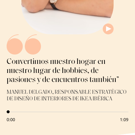
R
e
p
r
o
d
Convertimos nuestro hogar en
u
nuestro lugar de hobbies, de
c
i
pasiones y de encuentros también”
r
/
MANUEL DELGADO, RESPONSABLE ESTRATÉGICO
P
DE DISEÑO DE INTERIORES DE IKEA IBÉRICA
a
u
s
a
0:00
1:09