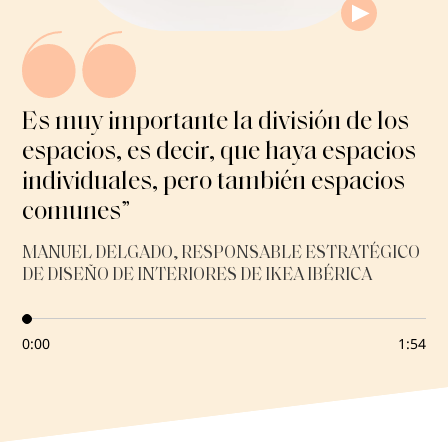
R
e
p
r
o
d
Es muy importante la división de los
u
espacios, es decir, que haya espacios
c
i
individuales, pero también espacios
r
comunes”
/
P
a
MANUEL DELGADO, RESPONSABLE ESTRATÉGICO
u
DE DISEÑO DE INTERIORES DE IKEA IBÉRICA
s
a
0:00
1:54