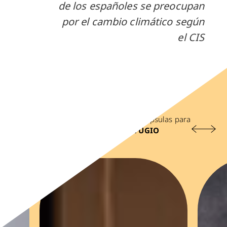
de los españoles se preocupan
por el cambio climático según
el CIS
Navega en el carrusel y despliega las cápsulas para
tener más información sobre
EL REFUGIO
CONSCIENTE
Anterior
Sigu