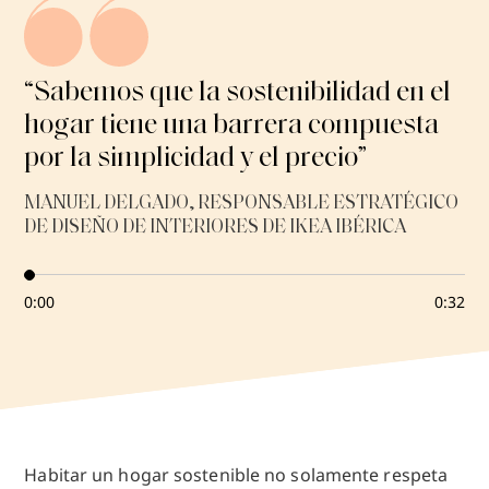
e
p
r
o
d
“Sabemos que la sostenibilidad en el
u
hogar tiene una barrera compuesta
c
i
por la simplicidad y el precio”
r
/
MANUEL DELGADO, RESPONSABLE ESTRATÉGICO
P
DE DISEÑO DE INTERIORES DE IKEA IBÉRICA
a
u
s
a
0:00
0:32
Habitar un hogar sostenible no solamente respeta